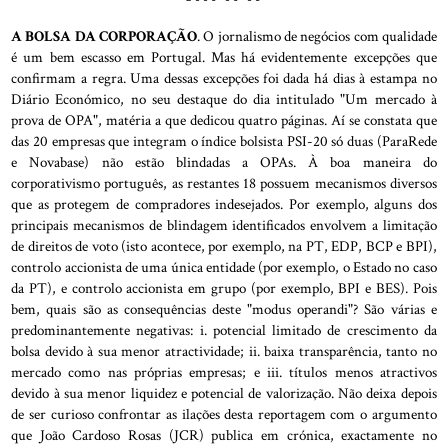
A BOLSA DA CORPORAÇÃO
. O jornalismo de negócios com qualidade
é um bem escasso em Portugal. Mas há evidentemente excepções que
confirmam a regra. Uma dessas excepções foi dada há dias à estampa no
Diário Económico, no seu destaque do dia intitulado "Um mercado à
prova de OPA", matéria a que dedicou quatro páginas. Aí se constata que
das 20 empresas que integram o índice bolsista PSI-20 só duas (ParaRede
e Novabase) não estão blindadas a OPAs. À boa maneira do
corporativismo português, as restantes 18 possuem mecanismos diversos
que as protegem de compradores indesejados. Por exemplo, alguns dos
principais mecanismos de blindagem identificados envolvem a limitação
de direitos de voto (isto acontece, por exemplo, na PT, EDP, BCP e BPI),
controlo accionista de uma única entidade (por exemplo, o Estado no caso
da PT), e controlo accionista em grupo (por exemplo, BPI e BES). Pois
bem, quais são as consequências deste "modus operandi"? São várias e
predominantemente negativas: i. potencial limitado de crescimento da
bolsa devido à sua menor atractividade; ii. baixa transparência, tanto no
mercado como nas próprias empresas; e iii. títulos menos atractivos
devido à sua menor liquidez e potencial de valorização. Não deixa depois
de ser curioso confrontar as ilações desta reportagem com o argumento
que João Cardoso Rosas (JCR) publica em crónica, exactamente no