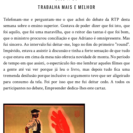
TRABALHA MAIS E MELHOR
Telefonam-me e perguntam-me o que achei do debate da RTP desta
semana sobre o ensino superior. Gostava de poder dizer que foi isto, que
foi aquilo, que foi uma maravilha, que o reitor das tantas é que foi bom,
que o ministro procurou conciliação e que Adriano é omnipresente. Mas
fui sincero. Ao intervalo fui deitar-me, logo no fim do primeiro "round".
Impávido, estava a assistir à discussão e tinha a forte sensação de que tudo
o que estava em cima da mesa não oferecia novidade de monta. No período
de tempo em que assisti, o espectáculo fez-me lembrar aqueles filmes que
a gente até vai ver porque já leu o livro, mas depois tudo fica uma
tremenda desilusão porque inclusive o argumento teve que ser aligeirado
para consumo da tela. Foi por isso que me fui deitar cedo. A todos os
participantes no debate, Empreender dedica-lhes este cartaz.