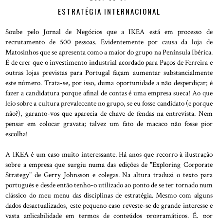
ESTRATÉGIA INTERNACIONAL
Soube pelo Jornal de Negócios que a IKEA está em processo de
recrutamento de 500 pessoas. Evidentemente por causa da loja de
Matosinhos que se apresenta como a maior do grupo na Península Ibérica.
É de crer que o investimento industrial acordado para Paços de Ferreira e
outras lojas previstas para Portugal façam aumentar substancialmente
este número. Trata-se, por isso, duma oportunidade a não desperdiçar; é
fazer a candidatura porque afinal de contas é uma empresa sueca! Ao que
leio sobre a cultura prevalecente no grupo, se eu fosse candidato (e porque
não?), garanto-vos que aparecia de chave de fendas na entrevista. Nem
pensar em colocar gravata; talvez um fato de macaco não fosse pior
escolha!
A IKEA é um caso muito interessante. Há anos que recorro à ilustração
sobre a empresa que surgiu numa das edições de "Exploring Corporate
Strategy" de Gerry Johnsson e colegas. Na altura traduzi o texto para
português e desde então tenho-o utilizado ao ponto de se ter tornado num
clássico do meu menu das disciplinas de estratégia. Mesmo com alguns
dados desactualizados, este pequeno caso reveste-se de grande interesse e
vasta aplicabilidade em termos de conteúdos programáticos. É, por