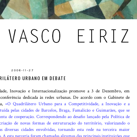
2008-11-27
RILÁTERO URBANO EM DEBATE
ade, Inovação e Internacionalização promove a 3 de Dezembro, em
conferência dedicada às redes urbanas. De acordo com o Gabinete de
ga,
«O Quadrilátero Urbano para a Competitividade, a Inovação e a
tuída pelas cidades de Barcelos, Braga, Famalicão e Guimarães, que se
nta de cooperação. Correspondendo ao desafio lançado pela Política de
riação de novas formas de estruturação do território, valorizando o
as diversas cidades envolvidas, tornando esta rede na terceira maior
 A esta parceria foram chamadas algumas das principais instituições que