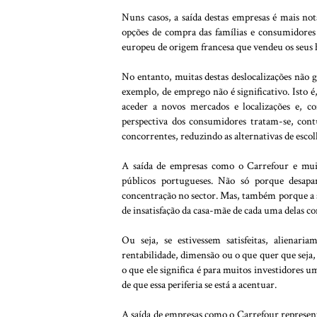
Nuns casos, a saída destas empresas é mais n
opções de compra das famílias e consumidores i
europeu de origem francesa que vendeu os seus
No entanto, muitas destas deslocalizações não 
exemplo, de emprego não é significativo. Isto 
aceder a novos mercados e localizações e, 
perspectiva dos consumidores tratam-se, contu
concorrentes, reduzindo as alternativas de escol
A saída de empresas como o Carrefour e muit
públicos portugueses. Não só porque desap
concentração no sector. Mas, também porque a s
de insatisfação da casa-mãe de cada uma delas c
Ou seja, se estivessem satisfeitas, alienar
rentabilidade, dimensão ou o que quer que seja,
o que ele significa é para muitos investidores u
de que essa periferia se está a acentuar.
A saída de empresas como o Carrefour represent