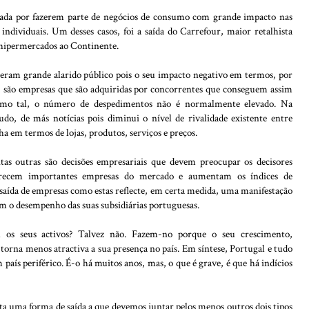
otada por fazerem parte de negócios de consumo com grande impacto nas
ndividuais. Um desses casos, foi a saída do Carrefour, maior retalhista
 hipermercados ao Continente.
geram grande alarido público pois o seu impacto negativo em termos, por
é, são empresas que são adquiridas por concorrentes que conseguem assim
como tal, o número de despedimentos não é normalmente elevado. Na
do, de más notícias pois diminui o nível de rivalidade existente entre
ha em termos de lojas, produtos, serviços e preços.
as outras são decisões empresariais que devem preocupar os decisores
arecem importantes empresas do mercado e aumentam os índices de
aída de empresas como estas reflecte, em certa medida, uma manifestação
om o desempenho das suas subsidiárias portuguesas.
iam os seus activos? Talvez não. Fazem-no porque o seu crescimento,
 torna menos atractiva a sua presença no país. Em síntese, Portugal e tudo
m país periférico. É-o há muitos anos, mas, o que é grave, é que há indícios
a uma forma de saída a que devemos juntar pelos menos outros dois tipos