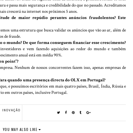
ura e passa mais segurança e credibilidade do que no passado. Acreditamos
e mais crescerá na internet nos próximos 5 anos.
ude de maior repúdio perantes anúncios fraudolentos? Este
temos uma estrutura que busca validar os anúncios que vão ao ar, além de
s de fraude.
do o mundo? De que forma conseguem financiar esse crescimento?
 investidores e vem fazendo aquisições ao redor do mundo e também
rescimento anual está em média 90%.
en point"?
empresa. Nenhum de nossos concorrentes fazem isso, apenas empresas de
Para quando uma presença directa do OLX em Portugal?
ue, e possuímos escritórios em mais quatro países, Brasil, Índia, Rússia e
io em outros países, inclusive Portugal.
,
INOVAÇÃO
YOU MAY ALSO LIKE