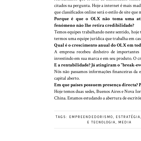
citados na pergunta. Hoje a internet é mais mad
que classificados online será o estilo de site qu
Porque é que o OLX não toma uma atit
fenómeno não lhe retira credibilidade?
Temos equipes trabalhando neste sentido, hoje 
termos uma equipe jurídica que trabalha em caso
Qual é o crescimento anual do OLX em to
A empresa recebeu dinheiro de importantes
investindo em sua marca e em seu produto. O c
E a rentabilidade? Já atingiram o "break-ev
Nós não passamos informações financeiras da 
capital aberto.
Em que países possuem presença directa? 
Hoje temos duas sedes, Buenos Aires e Nova Iorq
China. Estamos estudando a abertura de escritór
TAGS:
EMPREENDEDORISMO
,
ESTRATÉGIA
E TECNOLOGIA
,
MEDIA