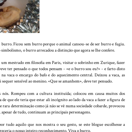
m burro. Ficou sem burro porque o animal cansou-se de ser burro e fugiu.
simbolismo, o burro arrecadou a distinção que agora se lhe confere.
um mestrado em filosofia em Paris, visitar o sobrinho em Zurique, fazer
ve ter pensado o que todos pensam - «e o burro sou eu?» - e farto disto
 na vaca o encargo do bafo e do aquecimento central. Deixou a vaca, as
foi sequer sensível ao menino. «Que se amanhem», deve ter pensado.
s nós. Rompeu com a cultura instituída; colocou em causa muitos dos
 de que ele teria que estar ali incógnito ao lado da vaca a fazer a figura de
 de rara determinação como já não se vê numa sociedade cobarde, provocou
 apesar de tudo, continuam as principais personagens.
or tudo aquilo que nos mostra o seu gesto, se este blogue escolhesse a
receria o nosso inteiro reconhecimento. Viva o burro.