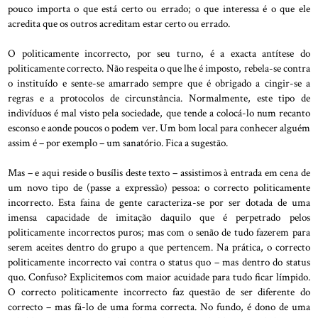
pouco importa o que está certo ou errado; o que interessa é o que ele
acredita que os outros acreditam estar certo ou errado.
O politicamente incorrecto, por seu turno, é a exacta antítese do
politicamente correcto. Não respeita o que lhe é imposto, rebela-se contra
o instituído e sente-se amarrado sempre que é obrigado a cingir-se a
regras e a protocolos de circunstância. Normalmente, este tipo de
indivíduos é mal visto pela sociedade, que tende a colocá-lo num recanto
esconso e aonde poucos o podem ver. Um bom local para conhecer alguém
assim é – por exemplo – um sanatório. Fica a sugestão.
Mas – e aqui reside o busílis deste texto – assistimos à entrada em cena de
um novo tipo de (passe a expressão) pessoa: o correcto politicamente
incorrecto. Esta faina de gente caracteriza-se por ser dotada de uma
imensa capacidade de imitação daquilo que é perpetrado pelos
politicamente incorrectos puros; mas com o senão de tudo fazerem para
serem aceites dentro do grupo a que pertencem. Na prática, o correcto
politicamente incorrecto vai contra o status quo – mas dentro do status
quo. Confuso? Explicitemos com maior acuidade para tudo ficar límpido.
O correcto politicamente incorrecto faz questão de ser diferente do
correcto – mas fá-lo de uma forma correcta. No fundo, é dono de uma