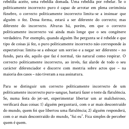
rebeldia aceite, uma rebeldia domada. Uma rebeldia por rebelar. Se o
politicamente incorrecto puro é capaz de arrotar em plena cerimónia
fúnebre, o correcto politicamente incorrecto limita-se a insinuar que
alguém o fez. Dessa forma, estará a ser diferente do correcto; mas
diferente do incorrecto. Alturas há, porém, em que o correcto
politicamente incorrecto vai ainda mais longe que o seu congénere
verdadeiro. Por exemplo, quando alguém lhe pergunta se é rebelde e que
tipo de coisas já fez, o puro politicamente incorrecto não corresponde às
expectativas: limita-se a esboçar um sorriso e a negar ser diferente – no
fundo, para ele, aquilo que faz é normal, tão natural como respirar. O
correcto politicamente incorrecto, ao invés, faz alarde de todo o seu
carácter diferenciador e discorre com mestria sobre actos que – na
maioria dos casos – não tiveram a sua assinatura.
Para se distinguir um correcto politicamente incorrecto de um
politicamente incorrecto puro-sangue, bastará fazer o teste da flatulência.
Se, numa festa do jet-set, experimentar libertar um ar malcheiroso,
verificará duas coisas: 1) alguém perguntará, com o ar mais descontraído
do mundo, quem foi que libertou uma flatulência; 2) alguém responderá,
com o ar mais descontraído do mundo, “fui eu”. Fica simples de perceber
quem é quem.