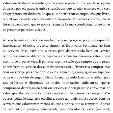
valor que atribuímos àquilo que recebemos pode muito bem ficar aquém
do preço por ele pago. A única situação em que tal não acontece é no caso
dos presentes em dinheiro ou quase-dinheiro (por exemplo, cheque-livro,
o qual nos permite escolher entre o conjunto de livros existentes, ou as
listas de casamento que os noivos fazem de forma a condicionar as escolhas
de presentes pelos convidados).
A relação entre o valor de um bem e o seu preço é, pois, uma questão
interessante. Só existe preço se alguém atribuir valor (utilidade) ao bem
ou serviço. Mas, existindo o preço para determinado bem ou serviço
temos certamente diferentes pessoas a atribuírem diferente valor a esse
mesmo bem ou serviço. É por essa mesma razão que sempre que o preço
de um bem ou serviço desce, mais pessoas estão dispostas a comprar esse
bem ou serviço pois o valor que a ele atribuem é, agora, igual ou superior
ao preço que têm de pagar. Desta forma, quando fazemos escolhas para
nós próprios e dispomos de meios monetários suficientes, apenas
compramos determinado bem ou serviço se o seu preço se aproximar do
valor que lhe atribuímos. Caso contrário, desistimos da compra. Mas
outros, poderão fazer essa escolha e, como tal, poderemos receber bens ou
serviços que valorizamos menos do que a pessoa que os comprou. Apesar
de tudo isto, o preço é, sem dúvida, um indicador do valor (material,